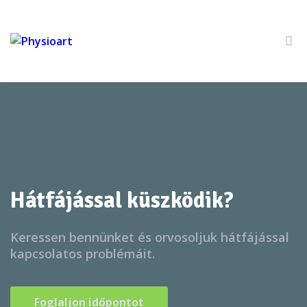
Hátfájással küszködik?
Keressen bennünket és orvosoljuk hátfájással
kapcsolatos problémáit.
Foglaljon időpontot