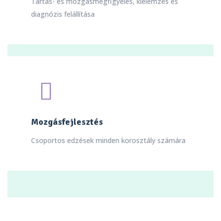
Tartás- és mozgásmegfigyelés, kielemzés és
diagnózis felállítása
Mozgásfejlesztés
Csoportos edzések minden korosztály számára