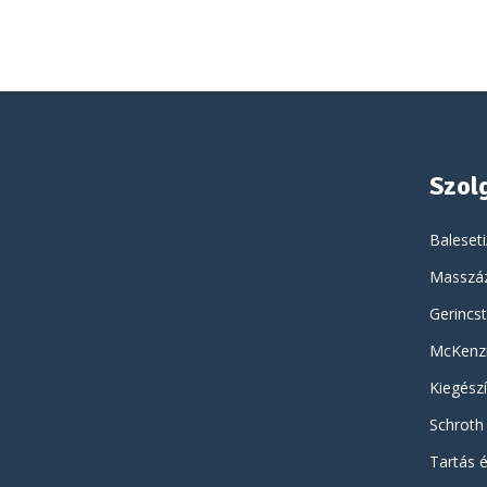
Szol
Baleseti
Masszáz
Gerincst
McKenzi
Kiegész
Schroth 
Tartás é