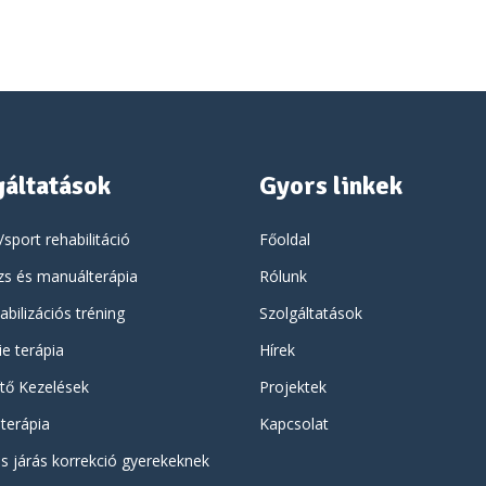
gáltatások
Gyors linkek
/sport rehabilitáció
Főoldal
s és manuálterápia
Rólunk
abilizációs tréning
Szolgáltatások
e terápia
Hírek
ítő Kezelések
Projektek
terápia
Kapcsolat
s járás korrekció gyerekeknek