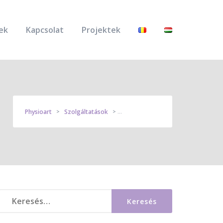
ek
Kapcsolat
Projektek
Physioart
Szolgáltatások
Kiegészítő Kezelések
>
>
Keresés: