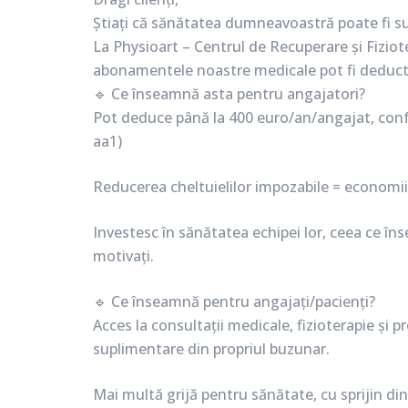
Știați că sănătatea dumneavoastră poate fi su
La Physioart – Centrul de Recuperare și Fiziote
abonamentele noastre medicale pot fi deductib
🔹 Ce înseamnă asta pentru angajatori?
Pot deduce până la 400 euro/an/angajat, conform
aa1)
Reducerea cheltuielilor impozabile = economi
Investesc în sănătatea echipei lor, ceea ce î
motivați.
🔹 Ce înseamnă pentru angajați/pacienți?
Acces la consultații medicale, fizioterapie și 
suplimentare din propriul buzunar.
Mai multă grijă pentru sănătate, cu sprijin di