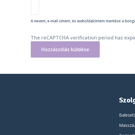
A nevem, e-mail címem, és weboldalcímem mentése a böng
The reCAPTCHA verification period has expir
Szol
Baleseti
Masszáz