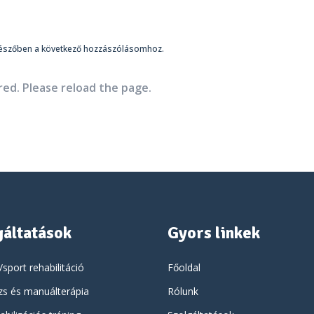
észőben a következő hozzászólásomhoz.
ed. Please reload the page.
gáltatások
Gyors linkek
/sport rehabilitáció
Főoldal
s és manuálterápia
Rólunk