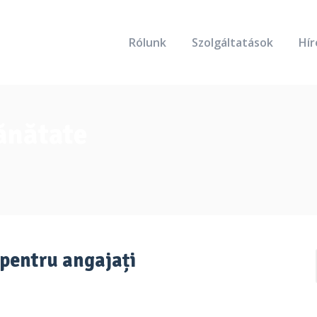
Rólunk
Szolgáltatások
Hír
sănătate
e pentru angajați