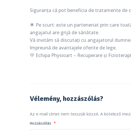
Siguranța că pot beneficia de tratamente de c
🌟 Pe scurt: este un parteneriat prin care to
angajatul are grijă de sănătate.
Vă invităm să discutați cu angajatorul dumnea
împreună de avantajele oferite de lege.
💚 Echipa Physioart – Recuperare și Fizioterap
Vélemény, hozzászólás?
Az e-mail címet nem tesszük közzé.
A kötelező me
Hozzászólás
*