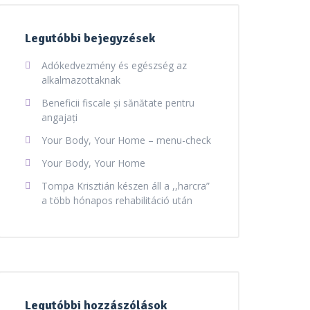
Legutóbbi bejegyzések
Adókedvezmény és egészség az
alkalmazottaknak
Beneficii fiscale și sănătate pentru
angajați
Your Body, Your Home – menu-check
Your Body, Your Home
Tompa Krisztián készen áll a ,,harcra”
a több hónapos rehabilitáció után
Legutóbbi hozzászólások