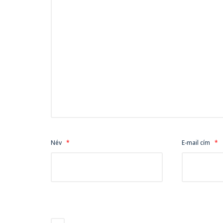
Név
*
E-mail cím
*