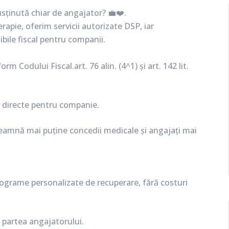
sținută chiar de angajator? 💼❤️.
rapie, oferim servicii autorizate DSP, iar
ile fiscal pentru companii.
 Codului Fiscal.art. 76 alin. (4^1) și art. 142 lit.
i directe pentru companie.
nseamnă mai puține concedii medicale și angajați mai
programe personalizate de recuperare, fără costuri
n partea angajatorului.