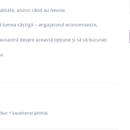
alitate, atunci când au nevoie.
ată lumea câștigă – angajatorul economisește,
voastră despre această opțiune și să vă bucurați
ie
zőket
*
karakterrel jelöltük