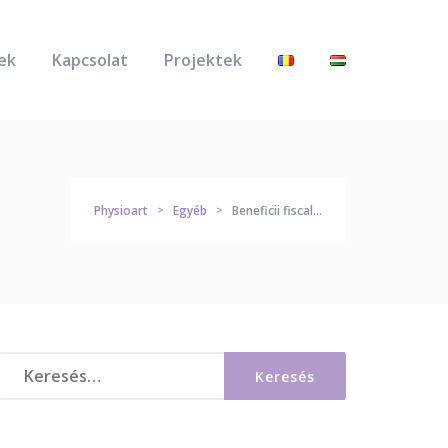
ek
Kapcsolat
Projektek
Physioart
Egyéb
Beneficii fiscale și sănătate pentru angajați
>
>
Keresés: