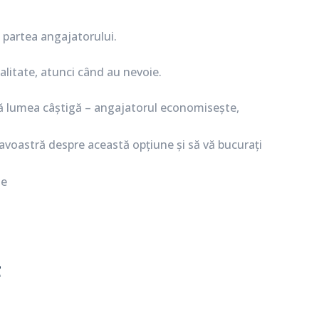
n partea angajatorului.
alitate, atunci când au nevoie.
ată lumea câștigă – angajatorul economisește,
voastră despre această opțiune și să vă bucurați
ie
t