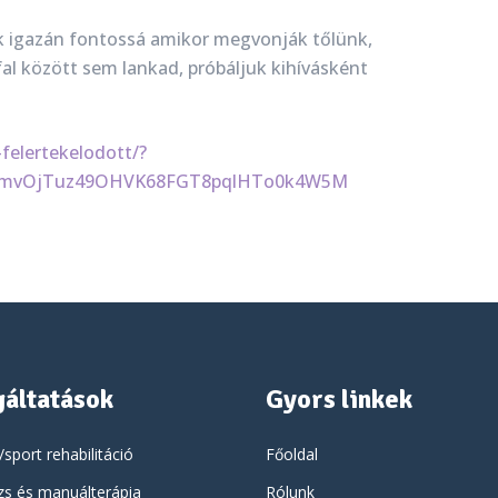
 igazán fontossá amikor megvonják tőlünk,
fal között sem lankad, próbáljuk kihívásként
felertekelodott/?
rHmvOjTuz49OHVK68FGT8pqlHTo0k4W5M
gáltatások
Gyors linkek
/sport rehabilitáció
Főoldal
s és manuálterápia
Rólunk