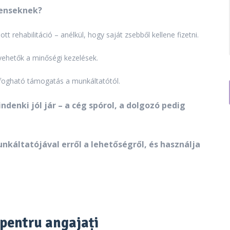
ienseknek?
tt rehabilitáció – anélkül, hogy saját zsebből kellene fizetni.
vehetők a minőségi kezelések.
fogható támogatás a munkáltatótól.
ndenki jól jár – a cég spórol, a dolgozó pedig
nkáltatójával erről a lehetőségről, és használja
e pentru angajați