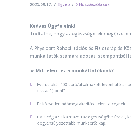
2025.09.17.
Egyéb
0 Hozzászólások
Kedves Ügyfeleink!
Tudtátok, hogy az egészségetek megőrzésébe
A Physioart Rehabilitációs és Fizioterápiás K
munkáltatók számára adózási szempontból l
🔹 Mit jelent ez a munkáltatóknak?
Évente akár 400 euró/alkalmazott levonható az a
cikk aa1) pont”
Ez közvetlen adómegtakarítást jelent a cégnek.
Ha a cég az alkalmazottak egészségébe fektet, k
kiegyensúlyozottabb munkaerőt kap.