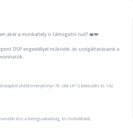
n akár a munkahely is támogatni tud? 💼❤️
özpont DSP engedéllyel működik, és szolgáltatásaink a
evonhatók.
dóalapból.
(Adótörvénykönyv 76. cikk (4^1) bekezdés és 142.
evesebb lesz a betegszabadság, és motiváltabb,