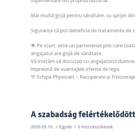
suplimentare din propriul buzunar.
Mai multă grijă pentru sănătate, cu sprijin di
Siguranța că pot beneficia de tratamente de c
🌟 Pe scurt: este un parteneriat prin care to
angajatul are grijă de sănătate.
Vă invităm să discutați cu angajatorul dumnea
împreună de avantajele oferite de lege.
💚 Echipa Physioart – Recuperare și Fizioterap
A szabadság felértékelődöt
2020.05.10.
Egyéb
0 Hozzászólások