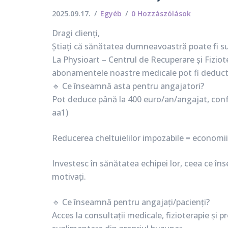
2025.09.17.
Egyéb
0 Hozzászólások
Dragi clienți,
Știați că sănătatea dumneavoastră poate fi su
La Physioart – Centrul de Recuperare și Fiziote
abonamentele noastre medicale pot fi deductib
🔹 Ce înseamnă asta pentru angajatori?
Pot deduce până la 400 euro/an/angajat, conform
aa1)
Reducerea cheltuielilor impozabile = economi
Investesc în sănătatea echipei lor, ceea ce î
motivați.
🔹 Ce înseamnă pentru angajați/pacienți?
Acces la consultații medicale, fizioterapie și 