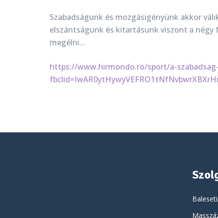
Szabadságunk és mozgásigényünk akkor válik
elszántságunk és kitartásunk viszont a négy 
megélni…
https://www.hirmondo.ro/sport/a-szabadsag-
fbclid=IwAR0ytHywyVEFRO1tNfNvbwrXBX
Szol
Baleseti
Masszáz