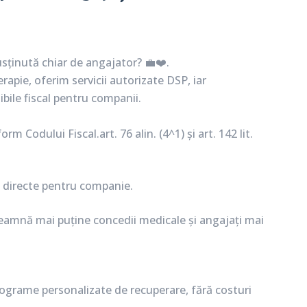
sținută chiar de angajator? 💼❤️.
rapie, oferim servicii autorizate DSP, iar
ile fiscal pentru companii.
 Codului Fiscal.art. 76 alin. (4^1) și art. 142 lit.
i directe pentru companie.
nseamnă mai puține concedii medicale și angajați mai
programe personalizate de recuperare, fără costuri