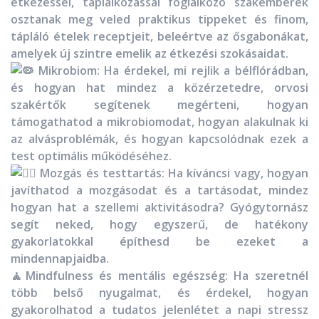
étkezéssel, táplálkozással foglalkozó szakemberek
osztanak meg veled praktikus tippeket és finom,
tápláló ételek receptjeit, beleértve az ősgabonákat,
amelyek új szintre emelik az étkezési szokásaidat.
Mikrobiom: Ha érdekel, mi rejlik a bélflórádban,
és hogyan hat mindez a közérzetedre, orvosi
szakértők segítenek megérteni, hogyan
támogathatod a mikrobiomodat, hogyan alakulnak ki
az alvásproblémák, és hogyan kapcsolódnak ezek a
test optimális működéséhez.
Mozgás és testtartás: Ha kíváncsi vagy, hogyan
javíthatod a mozgásodat és a tartásodat, mindez
hogyan hat a szellemi aktivitásodra? Gyógytornász
segít neked, hogy egyszerű, de hatékony
gyakorlatokkal építhesd be ezeket a
mindennapjaidba.
🧘‍
Mindfulness és mentális egészség: Ha szeretnél
több belső nyugalmat, és érdekel, hogyan
gyakorolhatod a tudatos jelenlétet a napi stressz