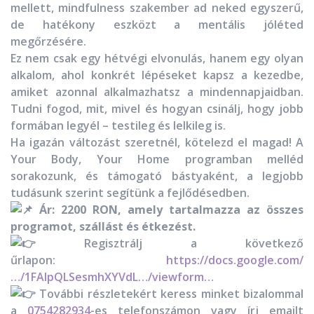
mellett, mindfulness szakember ad neked egyszerű,
de hatékony eszközt a mentális jóléted
megőrzésére.
Ez nem csak egy hétvégi elvonulás, hanem egy olyan
alkalom, ahol konkrét lépéseket kapsz a kezedbe,
amiket azonnal alkalmazhatsz a mindennapjaidban.
Tudni fogod, mit, mivel és hogyan csinálj, hogy jobb
formában legyél – testileg és lelkileg is.
Ha igazán változást szeretnél, kötelezd el magad! A
Your Body, Your Home programban melléd
sorakozunk, és támogató bástyaként, a legjobb
tudásunk szerint segítünk a fejlődésedben.
Ár: 2200 RON, amely tartalmazza az összes
programot, szállást és étkezést.
Regisztrálj a következő
űrlapon:
https://docs.google.com/
…/1FAIpQLSesmhXYVdL…/viewform…
További részletekért keress minket bizalommal
a
0754282934
-es telefonszámon vagy írj emailt