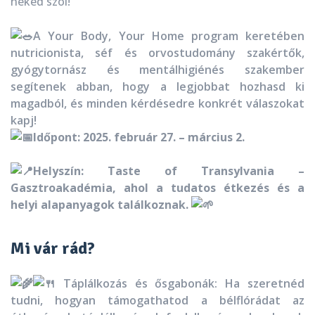
neked szól!
A Your Body, Your Home program keretében
nutricionista, séf és orvostudomány szakértők,
gyógytornász és mentálhigiénés szakember
segítenek abban, hogy a legjobbat hozhasd ki
magadból, és minden kérdésedre konkrét válaszokat
kapj!
Időpont: 2025. február 27. – március 2.
Helyszín: Taste of Transylvania –
Gasztroakadémia, ahol a tudatos étkezés és a
helyi alapanyagok találkoznak.
Mi vár rád?
Táplálkozás és ősgabonák: Ha szeretnéd
tudni, hogyan támogathatod a bélflórádat az