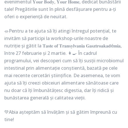
evenimentul 𝐘𝐨𝐮𝐫 𝐁𝐨𝐝𝐲, 𝐘𝐨𝐮𝐫 𝐇𝐨𝐦𝐞, dedicat bunăstării
tale! Pregătirile sunt în plină desfășurare pentru a-ți
oferi o experiență de neuitat.
🥗Pentru a te ajuta să îți atingi întregul potențial, te
invităm să participi la workshop-urile noastre de
nutriție și gătit la 𝐓𝐚𝐬𝐭𝐞 𝐨𝐟 𝐓𝐫𝐚𝐧𝐬𝐲𝐥𝐯𝐚𝐧𝐢𝐚 𝐆𝐚𝐬𝐳𝐭𝐫𝐨𝐚𝐤𝐚𝐝é𝐦𝐢𝐚,
între 27 februarie și 2 martie. 👩‍🍳 În cadrul
programului, vei descoperi cum să îți susții microbiomul
intestinal prin alimentație conștientă, bazată pe cele
mai recente cercetări științifice. De asemenea, te vom
ajuta să îți creezi obiceiuri alimentare sănătoase care
nu doar că îți îmbunătățesc digestia, dar îți ridică și
bunăstarea generală și calitatea vieții.
💚Abia așteptăm să învățăm și să gătim împreună cu
tine!