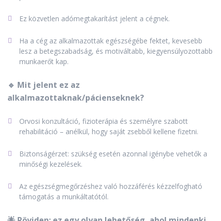
Ez közvetlen adómegtakarítást jelent a cégnek.
Ha a cég az alkalmazottak egészségébe fektet, kevesebb
lesz a betegszabadság, és motiváltabb, kiegyensúlyozottabb
munkaerőt kap.
🔹 Mit jelent ez az
alkalmazottaknak/pácienseknek?
Orvosi konzultáció, fizioterápia és személyre szabott
rehabilitáció – anélkül, hogy saját zsebből kellene fizetni.
Biztonságérzet: szükség esetén azonnal igénybe vehetők a
minőségi kezelések.
Az egészségmegőrzéshez való hozzáférés kézzelfogható
támogatás a munkáltatótól.
🌟 Röviden: ez egy olyan lehetőség, ahol mindenki