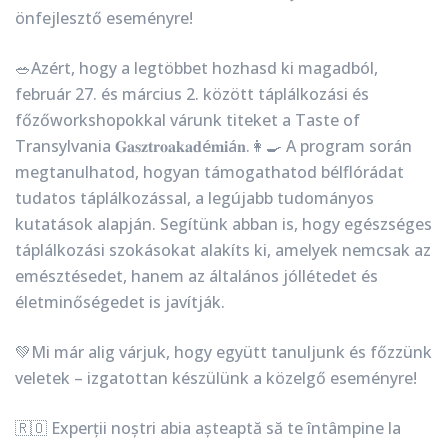
önfejlesztő eseményre!
🥗Azért, hogy a legtöbbet hozhasd ki magadból,
február 27. és március 2. között táplálkozási és
főzőworkshopokkal várunk titeket a Taste of
Transylvania 𝐆𝐚𝐬𝐳𝐭𝐫𝐨𝐚𝐤𝐚𝐝é𝐦𝐢á𝐧.👩‍🍳 A program során
megtanulhatod, hogyan támogathatod bélflórádat
tudatos táplálkozással, a legújabb tudományos
kutatások alapján. Segítünk abban is, hogy egészséges
táplálkozási szokásokat alakíts ki, amelyek nemcsak az
emésztésedet, hanem az általános jóllétedet és
életminőségedet is javítják.
💚Mi már alig várjuk, hogy együtt tanuljunk és főzzünk
veletek – izgatottan készülünk a közelgő eseményre!
🇷🇴 Experții noștri abia așteaptă să te întâmpine la