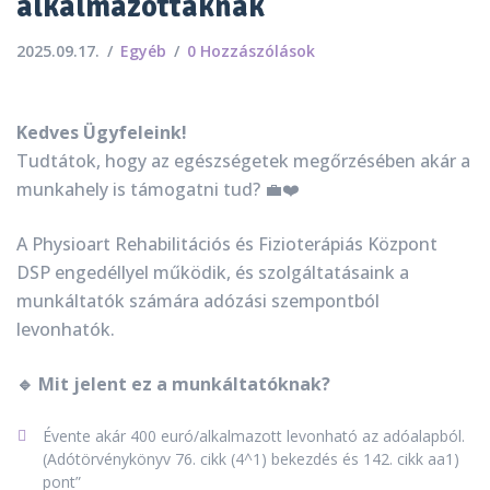
alkalmazottaknak
2025.09.17.
Egyéb
0 Hozzászólások
Kedves Ügyfeleink!
Tudtátok, hogy az egészségetek megőrzésében akár a
munkahely is támogatni tud? 💼❤️
A Physioart Rehabilitációs és Fizioterápiás Központ
DSP engedéllyel működik, és szolgáltatásaink a
munkáltatók számára adózási szempontból
levonhatók.
🔹 Mit jelent ez a munkáltatóknak?
Évente akár 400 euró/alkalmazott levonható az adóalapból.
(Adótörvénykönyv 76. cikk (4^1) bekezdés és 142. cikk aa1)
pont”