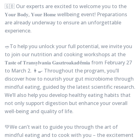
🇬🇧 Our experts are excited to welcome you to the
𝐘𝐨𝐮𝐫 𝐁𝐨𝐝𝐲, 𝐘𝐨𝐮𝐫 𝐇𝐨𝐦𝐞 wellbeing event! Preparations
are already underway to ensure an unforgettable
experience.
🥗To help you unlock your full potential, we invite you
to join our nutrition and cooking workshops at the
𝐓𝐚𝐬𝐭𝐞 𝐨𝐟 𝐓𝐫𝐚𝐧𝐬𝐲𝐥𝐯𝐚𝐧𝐢𝐚 𝐆𝐚𝐬𝐳𝐭𝐫𝐨𝐚𝐤𝐚𝐝é𝐦𝐢𝐚 from February 27
to March 2. 👩‍🍳 Throughout the program, you’ll
discover how to nourish your gut microbiome through
mindful eating, guided by the latest scientific research.
We’ll also help you develop healthy eating habits that
not only support digestion but enhance your overall
well-being and quality of life.
💚We can’t wait to guide you through the art of
mindful eating and to cook with you – the excitement