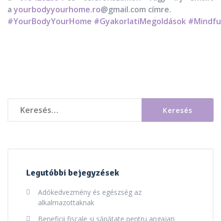
a
yourbodyyourhome.ro
@gmail.com címre.
#YourBodyYourHome
#GyakorlatiMegoldások
#Mindfu
Keresés:
Legutóbbi bejegyzések
Adókedvezmény és egészség az
alkalmazottaknak
Beneficii fiscale și sănătate pentru angajați