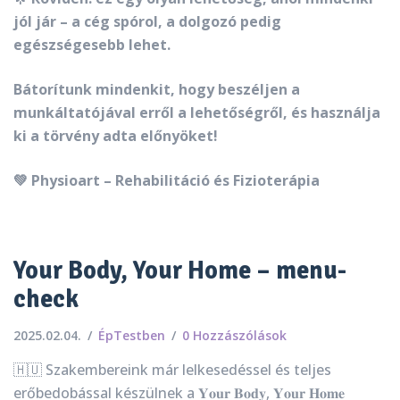
jól jár – a cég spórol, a dolgozó pedig
egészségesebb lehet.
Bátorítunk mindenkit, hogy beszéljen a
munkáltatójával erről a lehetőségről, és használja
ki a törvény adta előnyöket!
💚 Physioart – Rehabilitáció és Fizioterápia
Your Body, Your Home – menu-
check
2025.02.04.
ÉpTestben
0 Hozzászólások
🇭🇺 Szakembereink már lelkesedéssel és teljes
erőbedobással készülnek a 𝐘𝐨𝐮𝐫 𝐁𝐨𝐝𝐲, 𝐘𝐨𝐮𝐫 𝐇𝐨𝐦𝐞