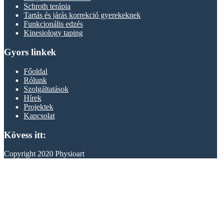
Schroth terápia
Tartás és járás korrekció gyerekeknek
Funkcionális edzés
Kinesiology taping
Gyors linkek
Főoldal
Rólunk
Szolgáltatások
Hírek
Projektek
Kapcsolat
Kövess itt:
Copyright 2020 Physioart