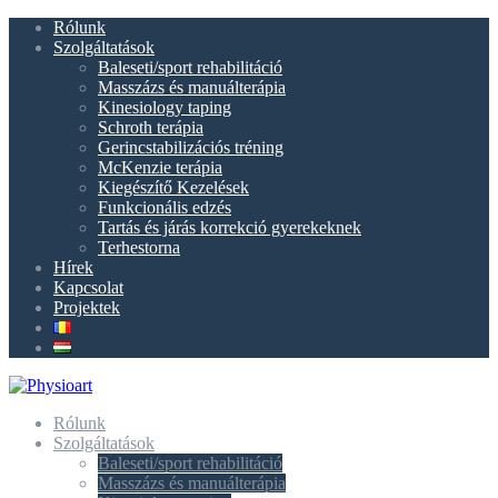
Rólunk
Szolgáltatások
Baleseti/sport rehabilitáció
Masszázs és manuálterápia
Kinesiology taping
Schroth terápia
Gerincstabilizációs tréning
McKenzie terápia
Kiegészítő Kezelések
Funkcionális edzés
Tartás és járás korrekció gyerekeknek
Terhestorna
Hírek
Kapcsolat
Projektek
Rólunk
Szolgáltatások
Baleseti/sport rehabilitáció
Masszázs és manuálterápia