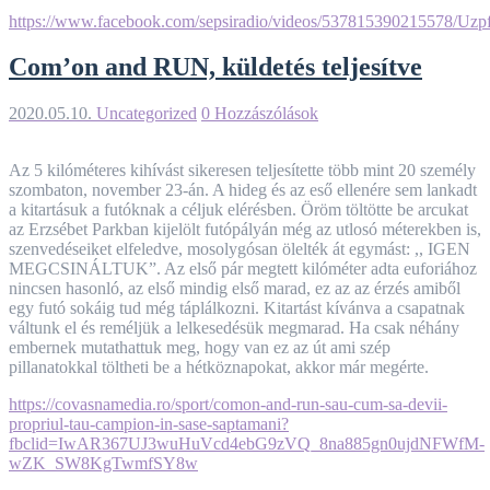
https://www.facebook.com/sepsiradio/videos/537815390
Com’on and RUN, küldetés teljesítve
2020.05.10.
Uncategorized
0 Hozzászólások
Az 5 kilóméteres kihívást sikeresen teljesítette több mint 20 személy
szombaton, november 23-án. A hideg és az eső ellenére sem lankadt
a kitartásuk a futóknak a céljuk elérésben. Öröm töltötte be arcukat
az Erzsébet Parkban kijelölt futópályán még az utlosó méterekben is,
szenvedéseiket elfeledve, mosolygósan ölelték át egymást: ,, IGEN
MEGCSINÁLTUK”. Az első pár megtett kilóméter adta euforiához
nincsen hasonló, az első mindig első marad, ez az az érzés amiből
egy futó sokáig tud még táplálkozni. Kitartást kívánva a csapatnak
váltunk el és reméljük a lelkesedésük megmarad. Ha csak néhány
embernek mutathattuk meg, hogy van ez az út ami szép
pillanatokkal töltheti be a hétköznapokat, akkor már megérte.
https://covasnamedia.ro/sport/comon-and-run-sau-cum-sa-devii-
propriul-tau-campion-in-sase-saptamani?
fbclid=IwAR367UJ3wuHuVcd4ebG9zVQ_8na885gn0ujdNFWfM-
wZK_SW8KgTwmfSY8w