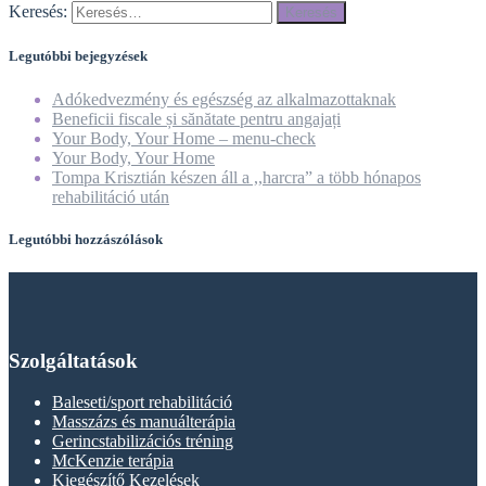
Keresés:
Legutóbbi bejegyzések
Adókedvezmény és egészség az alkalmazottaknak
Beneficii fiscale și sănătate pentru angajați
Your Body, Your Home – menu-check
Your Body, Your Home
Tompa Krisztián készen áll a ,,harcra” a több hónapos
rehabilitáció után
Legutóbbi hozzászólások
Szolgáltatások
Baleseti/sport rehabilitáció
Masszázs és manuálterápia
Gerincstabilizációs tréning
McKenzie terápia
Kiegészítő Kezelések