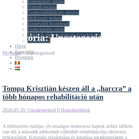
Kinesiology taping
Schroth terápia
Gerincstabilizációs tréning
McKenzie terápia
Kiegészítő Kezelések
Funkcionális edzés
Kategória:
Uncategorized
Tartás és járás korrekció gyerekeknek
Terhestorna
Hírek
Kapcsolat
Physioart
>
Uncategorized
Projektek
Tompa Krisztián készen áll a ,,harcra” a
több hónapos rehabilitáció után
2020.05.10.
Uncategorized
0 Hozzászólások
A többszörös európa-, és országos motocross bajnok nehéz időkön
van túl, a második jobboldali vállműtét rehabilitációja sikeresen
befejeződött. Krisztián elszántsága és kitartása megkönnyítette a