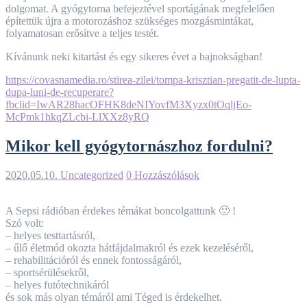
dolgomat. A gyógytorna befejeztével sportágának megfelelően
építettük újra a motorozáshoz szükséges mozgásmintákat,
folyamatosan erősítve a teljes testét.
Kívánunk neki kitartást és egy sikeres évet a bajnokságban!
https://covasnamedia.ro/stirea-zilei/tompa-krisztian-pregatit-de-lupta-
dupa-luni-de-recuperare?
fbclid=IwAR28hacOFHK8deNIYovfM3Xyzx0tOqljEo-
McPmk1hkqZLcbi-LlXXz8yRQ
Mikor kell gyógytornászhoz fordulni?
2020.05.10.
Uncategorized
0 Hozzászólások
A Sepsi rádióban érdekes témákat boncolgattunk
🙂
!
Szó volt:
– helyes testtartásról,
– űlő életmód okozta hátfájdalmakról és ezek kezeléséről,
– rehabilitációról és ennek fontosságáról,
– sportsérülésekről,
– helyes futótechnikáról
és sok más olyan témáról ami Téged is érdekelhet.