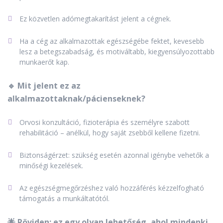
Ez közvetlen adómegtakarítást jelent a cégnek.
Ha a cég az alkalmazottak egészségébe fektet, kevesebb
lesz a betegszabadság, és motiváltabb, kiegyensúlyozottabb
munkaerőt kap.
🔹 Mit jelent ez az
alkalmazottaknak/pácienseknek?
Orvosi konzultáció, fizioterápia és személyre szabott
rehabilitáció – anélkül, hogy saját zsebből kellene fizetni.
Biztonságérzet: szükség esetén azonnal igénybe vehetők a
minőségi kezelések.
Az egészségmegőrzéshez való hozzáférés kézzelfogható
támogatás a munkáltatótól.
🌟 Röviden: ez egy olyan lehetőség, ahol mindenki