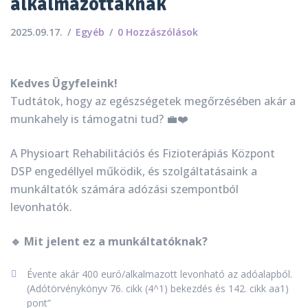
alkalmazottaknak
2025.09.17.
Egyéb
0 Hozzászólások
Kedves Ügyfeleink!
Tudtátok, hogy az egészségetek megőrzésében akár a
munkahely is támogatni tud? 💼❤️
A Physioart Rehabilitációs és Fizioterápiás Központ
DSP engedéllyel működik, és szolgáltatásaink a
munkáltatók számára adózási szempontból
levonhatók.
🔹 Mit jelent ez a munkáltatóknak?
Évente akár 400 euró/alkalmazott levonható az adóalapból.
(Adótörvénykönyv 76. cikk (4^1) bekezdés és 142. cikk aa1)
pont”