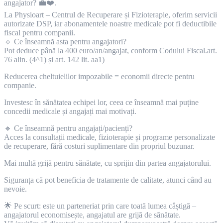
angajator? 💼❤️.
La Physioart – Centrul de Recuperare și Fizioterapie, oferim servicii
autorizate DSP, iar abonamentele noastre medicale pot fi deductibile
fiscal pentru companii.
🔹 Ce înseamnă asta pentru angajatori?
Pot deduce până la 400 euro/an/angajat, conform Codului Fiscal.art.
76 alin. (4^1) și art. 142 lit. aa1)
Reducerea cheltuielilor impozabile = economii directe pentru
companie.
Investesc în sănătatea echipei lor, ceea ce înseamnă mai puține
concedii medicale și angajați mai motivați.
🔹 Ce înseamnă pentru angajați/pacienți?
Acces la consultații medicale, fizioterapie și programe personalizate
de recuperare, fără costuri suplimentare din propriul buzunar.
Mai multă grijă pentru sănătate, cu sprijin din partea angajatorului.
Siguranța că pot beneficia de tratamente de calitate, atunci când au
nevoie.
🌟 Pe scurt: este un parteneriat prin care toată lumea câștigă –
angajatorul economisește, angajatul are grijă de sănătate.