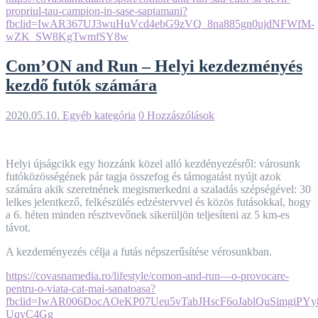
propriul-tau-campion-in-sase-saptamani?
fbclid=IwAR367UJ3wuHuVcd4ebG9zVQ_8na885gn0ujdNFWfM-
wZK_SW8KgTwmfSY8w
Com’ON and Run – Helyi kezdezményés
kezdő futók számára
2020.05.10.
Egyéb kategória
0 Hozzászólások
Helyi újságcikk egy hozzánk közel alló kezdényezésről: városunk
futóközösségének pár tagja összefog és támogatást nyújt azok
számára akik szeretnének megismerkedni a szaladás szépségével: 30
lelkes jelentkező, felkészülés edzéstervvel és közös futásokkal, hogy
a 6. héten minden résztvevőnek sikerüljön teljesíteni az 5 km-es
távot.
A kezdeményezés célja a futás népszerűsítése vérosunkban.
https://covasnamedia.ro/lifestyle/comon-and-run—o-provocare-
pentru-o-viata-cat-mai-sanatoasa?
fbclid=IwAR006DocAOeKP07Ueu5vTabJHscF6oJablQuSimgiPYy8
UqyC4Gg