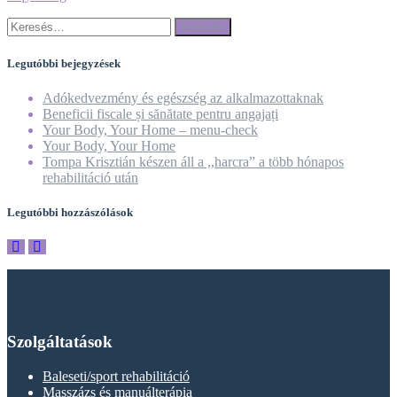
Keresés:
Legutóbbi bejegyzések
Adókedvezmény és egészség az alkalmazottaknak
Beneficii fiscale și sănătate pentru angajați
Your Body, Your Home – menu-check
Your Body, Your Home
Tompa Krisztián készen áll a ,,harcra” a több hónapos
rehabilitáció után
Legutóbbi hozzászólások
Szolgáltatások
Baleseti/sport rehabilitáció
Masszázs és manuálterápia