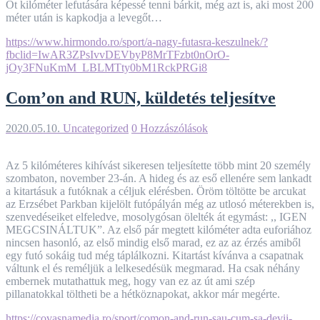
Öt kilóméter lefutására képessé tenni bárkit, még azt is, aki most 200
méter után is kapkodja a levegőt…
https://www.hirmondo.ro/sport/a-nagy-futasra-keszulnek/?
fbclid=IwAR3ZPsIvvDEVbyP8MrTFzbt0nOrO-
jOy3FNuKmM_LBLMTty0bM1RckPRGi8
Com’on and RUN, küldetés teljesítve
2020.05.10.
Uncategorized
0 Hozzászólások
Az 5 kilóméteres kihívást sikeresen teljesítette több mint 20 személy
szombaton, november 23-án. A hideg és az eső ellenére sem lankadt
a kitartásuk a futóknak a céljuk elérésben. Öröm töltötte be arcukat
az Erzsébet Parkban kijelölt futópályán még az utlosó méterekben is,
szenvedéseiket elfeledve, mosolygósan ölelték át egymást: ,, IGEN
MEGCSINÁLTUK”. Az első pár megtett kilóméter adta euforiához
nincsen hasonló, az első mindig első marad, ez az az érzés amiből
egy futó sokáig tud még táplálkozni. Kitartást kívánva a csapatnak
váltunk el és reméljük a lelkesedésük megmarad. Ha csak néhány
embernek mutathattuk meg, hogy van ez az út ami szép
pillanatokkal töltheti be a hétköznapokat, akkor már megérte.
https://covasnamedia.ro/sport/comon-and-run-sau-cum-sa-devii-