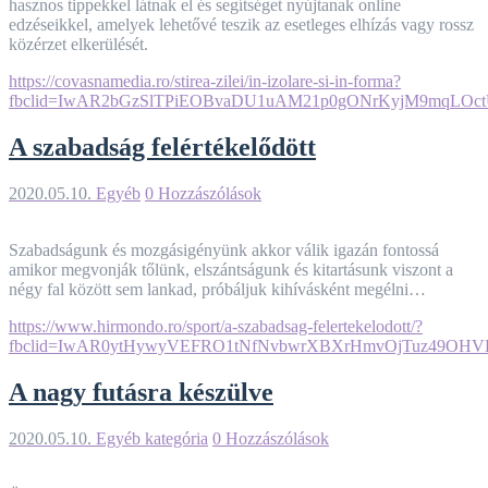
hasznos tippekkel látnak el és segítséget nyújtanak online
edzéseikkel, amelyek lehetővé teszik az esetleges elhízás vagy rossz
közérzet elkerülését.
https://covasnamedia.ro/stirea-zilei/in-izolare-si-in-forma?
fbclid=IwAR2bGzSlTPiEOBvaDU1uAM21p0gONrKyjM9mqLOct
A szabadság felértékelődött
2020.05.10.
Egyéb
0 Hozzászólások
Szabadságunk és mozgásigényünk akkor válik igazán fontossá
amikor megvonják tőlünk, elszántságunk és kitartásunk viszont a
négy fal között sem lankad, próbáljuk kihívásként megélni…
https://www.hirmondo.ro/sport/a-szabadsag-felertekelodott/?
fbclid=IwAR0ytHywyVEFRO1tNfNvbwrXBXrHmvOjTuz49OH
A nagy futásra készülve
2020.05.10.
Egyéb kategória
0 Hozzászólások