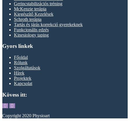
Gerincstabilizációs tréning
McKenzie terápia
Kiegészítő Kezelések
Schroth terápia
Tartás és járás korrekció gyerekeknek
Funkcionális edzés
Kinesiology taping
Gyors linkek
Főoldal
Rólunk
Szolgáltatások
Hírek
Projektek
Kapcsolat
Kövess itt:
Copyright 2020 Physioart