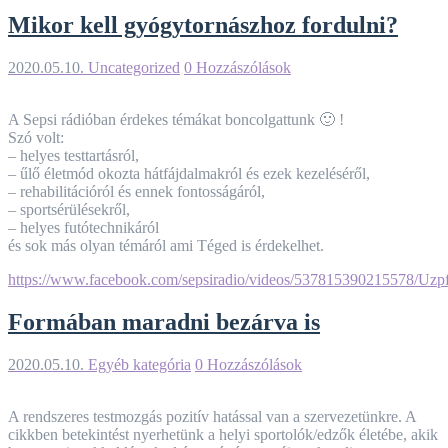
Mikor kell gyógytornászhoz fordulni?
2020.05.10.
Uncategorized
0 Hozzászólások
A Sepsi rádióban érdekes témákat boncolgattunk
🙂
!
Szó volt:
– helyes testtartásról,
– űlő életmód okozta hátfájdalmakról és ezek kezeléséről,
– rehabilitációról és ennek fontosságáról,
– sportsérülésekről,
– helyes futótechnikáról
és sok más olyan témáról ami Téged is érdekelhet.
https://www.facebook.com/sepsiradio/videos/537815390
Formában maradni bezárva is
2020.05.10.
Egyéb kategória
0 Hozzászólások
A rendszeres testmozgás pozitív hatással van a szervezetünkre. A
cikkben betekintést nyerhetünk a helyi sportolók/edzők életébe, akik