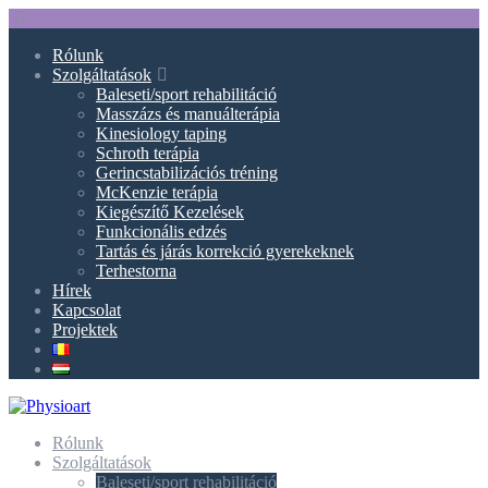
Rólunk
Szolgáltatások
Baleseti/sport rehabilitáció
Masszázs és manuálterápia
Kinesiology taping
Schroth terápia
Gerincstabilizációs tréning
McKenzie terápia
Kiegészítő Kezelések
Funkcionális edzés
Tartás és járás korrekció gyerekeknek
Terhestorna
Hírek
Kapcsolat
Projektek
Rólunk
Szolgáltatások
Baleseti/sport rehabilitáció