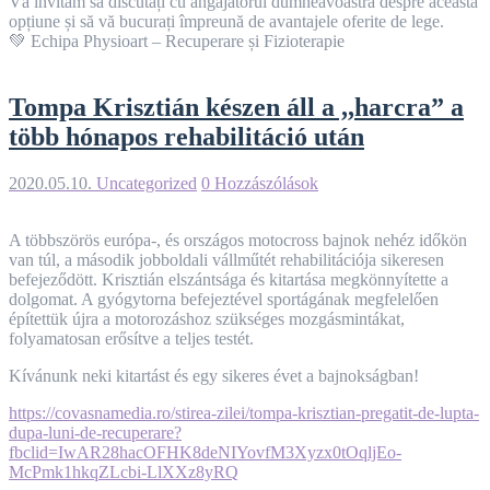
Vă invităm să discutați cu angajatorul dumneavoastră despre această
opțiune și să vă bucurați împreună de avantajele oferite de lege.
💚 Echipa Physioart – Recuperare și Fizioterapie
Tompa Krisztián készen áll a ,,harcra” a
több hónapos rehabilitáció után
2020.05.10.
Uncategorized
0 Hozzászólások
A többszörös európa-, és országos motocross bajnok nehéz időkön
van túl, a második jobboldali vállműtét rehabilitációja sikeresen
befejeződött. Krisztián elszántsága és kitartása megkönnyítette a
dolgomat. A gyógytorna befejeztével sportágának megfelelően
építettük újra a motorozáshoz szükséges mozgásmintákat,
folyamatosan erősítve a teljes testét.
Kívánunk neki kitartást és egy sikeres évet a bajnokságban!
https://covasnamedia.ro/stirea-zilei/tompa-krisztian-pregatit-de-lupta-
dupa-luni-de-recuperare?
fbclid=IwAR28hacOFHK8deNIYovfM3Xyzx0tOqljEo-
McPmk1hkqZLcbi-LlXXz8yRQ